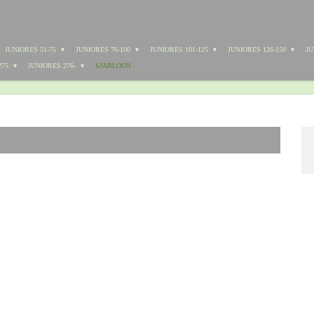
JUNIORES 51-75
JUNIORES 76-100
JUNIORES 101-125
JUNIORES 126-150
JU
275
JUNIORES 276-
SJABLOON