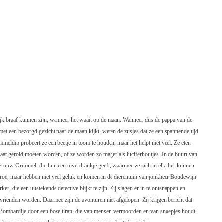
lijk braaf kunnen zijn, wanneer het waait op de maan. Wanneer dus de pappa van de
 met een bezorgd gezicht naar de maan kijkt, weten de zusjes dat ze een spannende tijd
eldip probeert ze een beetje in toom te houden, maar het helpt niet veel. Ze eten
raat gerold moeten worden, of ze worden zo mager als luciferhoutjes. In de buurt van
vrouw Grimmel, die hun een toverdrankje geeft, waarmee ze zich in elk dier kunnen
roe, maar hebben niet veel geluk en komen in de dierentuin van jonkheer Boudewijn
er, die een uitstekende detective blijkt te zijn. Zij slagen er in te ontsnappen en
ienden worden. Daarmee zijn de avonturen niet afgelopen. Zij krijgen bericht dat
Bombardije door een boze tiran, die van mensen-vermoorden en van snoepjes houdt,