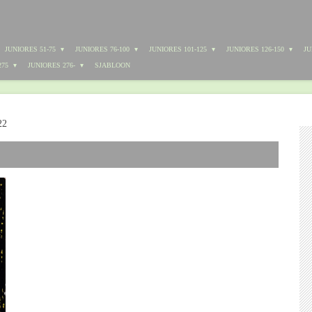
JUNIORES 51-75
JUNIORES 76-100
JUNIORES 101-125
JUNIORES 126-150
JU
275
JUNIORES 276-
SJABLOON
22