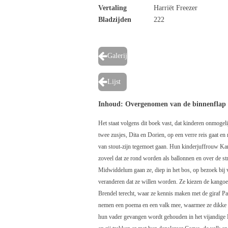
Vertaling
Harriët Freezer
Bladzijden
222
Galerij
Lijst
Inhoud: Overgenomen van de binnenflap
Het staat volgens dit boek vast, dat kinderen onmoge
twee zusjes, Dita en Dorien, op een verre reis gaat en
van stout-zijn tegemoet gaan. Hun kinderjuffrouw Kamm
zoveel dat ze rond worden als ballonnen en over de st
Midwiddelum gaan ze, diep in het bos, op bezoek bij 
veranderen dat ze willen worden. Ze kiezen de kangoe
Brendel terecht, waar ze kennis maken met de giraf Park
nemen een poema en een valk mee, waarmee ze dikke vr
hun vader gevangen wordt gehouden in het vijandige 