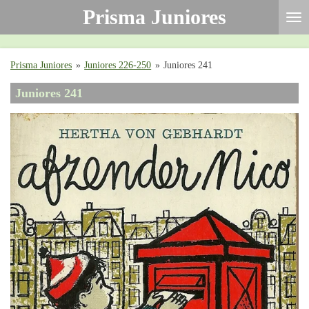
Prisma Juniores
Ga
direct
naar
de
Prisma Juniores
»
Juniores 226-250
»
Juniores 241
hoofdinhoud
Juniores 241