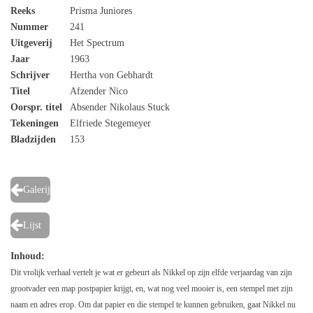
Reeks
Prisma Juniores
Nummer
241
Uitgeverij
Het Spectrum
Jaar
1963
Schrijver
Hertha von Gebhardt
Titel
Afzender Nico
Oorspr. titel
Absender Nikolaus Stuck
Tekeningen
Elfriede Stegemeyer
Bladzijden
153
Galerij
Lijst
Inhoud:
Dit vrolijk verhaal vertelt je wat er gebeurt als Nikkel op zijn elfde verjaardag van zijn
grootvader een map postpapier krijgt, en, wat nog veel mooier is, een stempel met zijn
naam en adres erop. Om dat papier en die stempel te kunnen gebruiken, gaat Nikkel nu