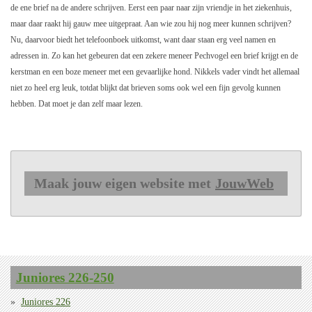
de ene brief na de andere schrijven. Eerst een paar naar zijn vriendje in het ziekenhuis,
maar daar raakt hij gauw mee uitgepraat. Aan wie zou hij nog meer kunnen schrijven?
Nu, daarvoor biedt het telefoonboek uitkomst, want daar staan erg veel namen en
adressen in. Zo kan het gebeuren dat een zekere meneer Pechvogel een brief krijgt en de
kerstman en een boze meneer met een gevaarlijke hond. Nikkels vader vindt het allemaal
niet zo heel erg leuk, totdat blijkt dat brieven soms ook wel een fijn gevolg kunnen
hebben. Dat moet je dan zelf maar lezen.
Maak jouw eigen website met
JouwWeb
Juniores 226-250
Juniores 226