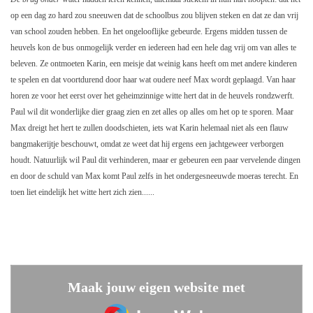
op een dag zo hard zou sneeuwen dat de schoolbus zou blijven steken en dat ze dan vrij
van school zouden hebben. En het ongelooflijke gebeurde. Ergens midden tussen de
heuvels kon de bus onmogelijk verder en iedereen had een hele dag vrij om van alles te
beleven. Ze ontmoeten Karin, een meisje dat weinig kans heeft om met andere kinderen
te spelen en dat voortdurend door haar wat oudere neef Max wordt geplaagd. Van haar
horen ze voor het eerst over het geheimzinnige witte hert dat in de heuvels rondzwerft.
Paul wil dit wonderlijke dier graag zien en zet alles op alles om het op te sporen. Maar
Max dreigt het hert te zullen doodschieten, iets wat Karin helemaal niet als een flauw
bangmakerijtje beschouwt, omdat ze weet dat hij ergens een jachtgeweer verborgen
houdt. Natuurlijk wil Paul dit verhinderen, maar er gebeuren een paar vervelende dingen
en door de schuld van Max komt Paul zelfs in het ondergesneeuwde moeras terecht. En
toen liet eindelijk het witte hert zich zien......
Maak jouw eigen website met
JouwWeb