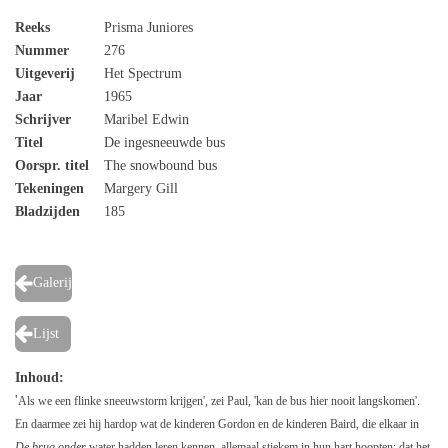
Reeks
Prisma Juniores
Nummer
276
Uitgeverij
Het Spectrum
Jaar
1965
Schrijver
Maribel Edwin
Titel
De ingesneeuwde bus
Oorspr. titel
The snowbound bus
Tekeningen
Margery Gill
Bladzijden
185
Galerij
Lijst
Inhoud:
'
Als we een flinke sneeuwstorm krijgen', zei Paul, 'kan de bus hier nooit langskomen'.
En daarmee zei hij hardop wat de kinderen Gordon en de kinderen Baird, die elkaar in
De brug onder
water hadden leren kennen, allemaal stiekem in hun hart hoopten: dat het