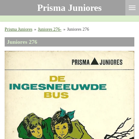
Prisma Juniores
Ga
direct
naar
de
Prisma Juniores
»
Juniores 276-
»
Juniores 276
hoofdinhoud
Juniores 276