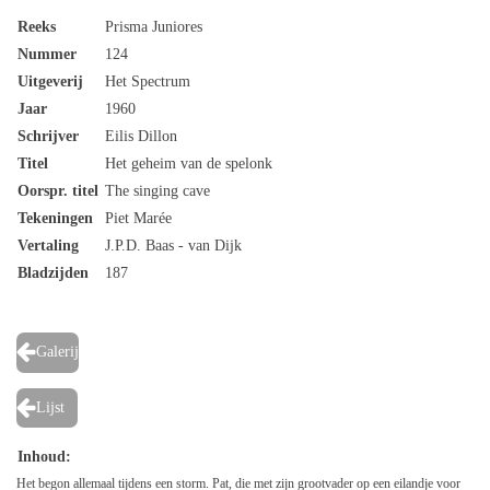
Reeks
Prisma Juniores
Nummer
124
Uitgeverij
Het Spectrum
Jaar
1960
Schrijver
Eilis Dillon
Titel
Het geheim van de spelonk
Oorspr. titel
The singing cave
Tekeningen
Piet Marée
Vertaling
J.P.D. Baas - van Dijk
Bladzijden
187
Galerij
Lijst
Inhoud:
Het begon allemaal tijdens een storm. Pat, die met zijn grootvader op een eilandje voor