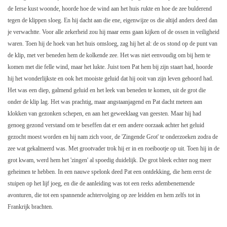
de Ierse kust woonde, hoorde hoe de wind aan het huis rukte en hoe de zee bulderend
tegen de klippen sloeg. En hij dacht aan die ene, eigenwijze os die altijd anders deed dan
je verwachtte. Voor alle zekerheid zou hij maar eens gaan kijken of de ossen in veiligheid
waren. Toen hij de hoek van het huis omsloeg, zag hij het al: de os stond op de punt van
de klip, met ver beneden hem de kolkende zee. Het was niet eenvoudig om bij hem te
komen met die felle wind, maar het lukte. Juist toen Pat hem bij zijn staart had, hoorde
hij het wonderlijkste en ook het mooiste geluid dat hij ooit van zijn leven gehoord had.
Het was een diep, galmend geluid en het leek van beneden te komen, uit de grot die
onder de klip lag. Het was prachtig, maar angstaanjagend en Pat dacht meteen aan
klokken van gezonken schepen, en aan het geweeklaag van geesten. Maar hij had
genoeg gezond verstand om te beseffen dat er een andere oorzaak achter het geluid
gezocht moest worden en hij nam zich voor, de 'Zingende Grot' te onderzoeken zodra de
zee wat gekalmeerd was. Met grootvader trok hij er in en roeibootje op uit. Toen hij in de
grot kwam, werd hem het 'zingen' al spoedig duidelijk. De grot bleek echter nog meer
geheimen te hebben. In een nauwe spelonk deed Pat een ontdekking, die hem eerst de
stuipen op het lijf joeg, en die de aanleiding was tot een reeks adembenemende
avonturen, die tot een spannende achtervolging op zee leidden en hem zelfs tot in
Frankrijk brachten.