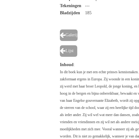
Tekeningen
---
Bladzijden
185
Galerij
Lijst
Inhoud
:
In dit boek kun je met een echte prinses kennismaken. 
zakformaat ergens in Europa. Zij woonde in een konink
zij werd met haar broer Leopold, de jonge koning, en h
hoog in de bergen en bijna onbereikbaar, bewaakt en 
van haar Engelse gouvernante Elizabeth, wordt zij opg
de sterren van de school, waar zij een heerlijke tijd 
als ieder ander. Zij wil wel wat meer dan dansen, zoals
vrienden en vriendinnen en zij wil net als andere meisj
moeilijkheden met zich mee. Vooral wanneer zij als g
worden. Dit is niet zo gemakkelijk, wanneer je van da