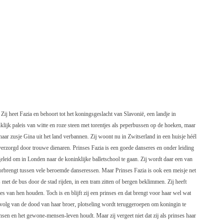
Zij heet Fazia en behoort tot het koningsgeslacht van Slavonië, een landje in
lijk paleis van witte en roze steen met torentjes als peperbussen op de hoeken, maar
aar zusje Gina uit het land verbannen. Zij woont nu in Zwitserland in een huisje héél
verzorgd door trouwe dienaren. Prinses Fazia is een goede danseres en onder leiding
eleid om in Londen naar de koninklijke balletschool te gaan. Zij wordt daar een van
doorbrengt tussen vele beroemde danseressen. Maar Prinses Fazia is ook een meisje net
 met de bus door de stad rijden, in een tram zitten of bergen beklimmen. Zij heeft
es van hen houden. Toch is en blijft zij een prinses en dat brengt voor haar wel wat
evolg van de dood van haar broer, plotseling wordt teruggeroepen om koningin te
nsen en het gewone-mensen-leven houdt. Maar zij vergeet niet dat zij als prinses haar