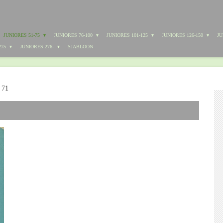
JUNIORES 51-75
JUNIORES 76-100
JUNIORES 101-125
JUNIORES 126-150
JU
275
JUNIORES 276-
SJABLOON
 71