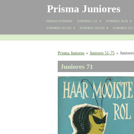
Prisma Juniores
Ga
direct
naar
PRISMA JUNIORES
JUNIORES 1-25
JUNIORES 26-50
de
JUNIORES 201-225
JUNIORES 226-250
JUNIORES 251-
hoofdinhoud
Prisma Juniores
»
Juniores 51-75
»
Juniores
Juniores 71