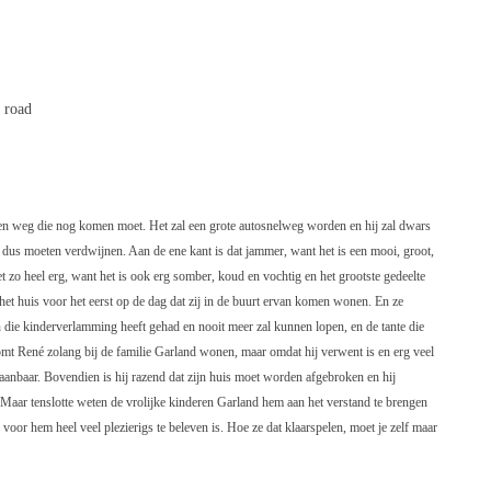
 road
een weg die nog komen moet. Het zal een grote autosnelweg worden en hij zal dwars
l dus moeten verdwijnen. Aan de ene kant is dat jammer, want het is een mooi, groot,
t zo heel erg, want het is ook erg somber, koud en vochtig en het grootste gedeelte
et huis voor het eerst op de dag dat zij in de buurt ervan komen wonen. En ze
ie kinderverlamming heeft gehad en nooit meer zal kunnen lopen, en de tante die
omt René zolang bij de familie Garland wonen, maar omdat hij verwent is en erg veel
staanbaar. Bovendien is hij razend dat zijn huis moet worden afgebroken en hij
. Maar tenslotte weten de vrolijke kinderen Garland hem aan het verstand te brengen
k voor hem heel veel plezierigs te beleven is. Hoe ze dat klaarspelen, moet je zelf maar