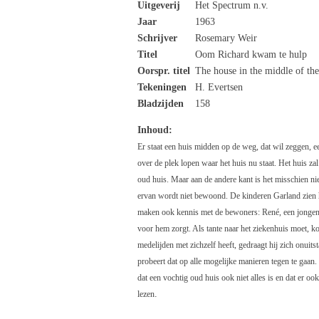
Uitgeverij
Het Spectrum n.v.
Jaar
1963
Schrijver
Rosemary Weir
Titel
Oom Richard kwam te hulp
Oorspr. titel
The house in the middle of the
Tekeningen
H. Evertsen
Bladzijden
158
Inhoud:
Er staat een huis midden op de weg, dat wil zeggen, 
over de plek lopen waar het huis nu staat. Het huis za
oud huis. Maar aan de andere kant is het misschien nie
ervan wordt niet bewoond. De kinderen Garland zien h
maken ook kennis met de bewoners: René, een jongen d
voor hem zorgt. Als tante naar het ziekenhuis moet, k
medelijden met zichzelf heeft, gedraagt hij zich onuit
probeert dat op alle mogelijke manieren tegen te gaan
dat een vochtig oud huis ook niet alles is en dat er oo
.
lezen