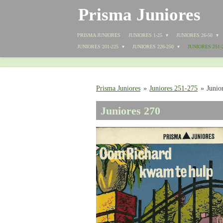
Prisma Juniores
Ga
direct
naar
PRISMA JUNIORES
JUNIORES 1-25
JUNIORES 26-50
de
JUNIORES 201-225
JUNIORES 226-250
JUNIORES 251-
hoofdinhoud
Prisma Juniores
»
Juniores 251-275
»
Junio
Juniores 270