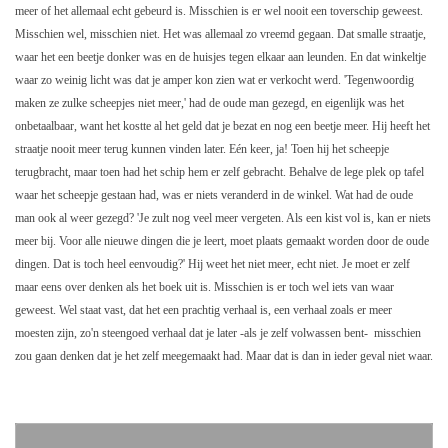
meer of het allemaal echt gebeurd is. Misschien is er wel nooit een toverschip geweest.
Misschien wel, misschien niet. Het was allemaal zo vreemd gegaan. Dat smalle straatje,
waar het een beetje donker was en de huisjes tegen elkaar aan leunden. En dat winkeltje
waar zo weinig licht was dat je amper kon zien wat er verkocht werd. 'Tegenwoordig
maken ze zulke scheepjes niet meer,' had de oude man gezegd, en eigenlijk was het
onbetaalbaar, want het kostte al het geld dat je bezat en nog een beetje meer. Hij heeft het
straatje nooit meer terug kunnen vinden later. Eén keer, ja! Toen hij het scheepje
terugbracht, maar toen had het schip hem er zelf gebracht. Behalve de lege plek op tafel
waar het scheepje gestaan had, was er niets veranderd in de winkel. Wat had de oude
man ook al weer gezegd? 'Je zult nog veel meer vergeten. Als een kist vol is, kan er niets
meer bij. Voor alle nieuwe dingen die je leert, moet plaats gemaakt worden door de oude
dingen. Dat is toch heel eenvoudig?' Hij weet het niet meer, echt niet. Je moet er zelf
maar eens over denken als het boek uit is. Misschien is er toch wel iets van waar
geweest. Wel staat vast, dat het een prachtig verhaal is, een verhaal zoals er meer
moesten zijn, zo'n steengoed verhaal dat je later -als je zelf volwassen bent- misschien
zou gaan denken dat je het zelf meegemaakt had. Maar dat is dan in ieder geval niet waar.