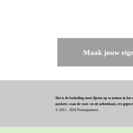
Maak jouw eige
Het is de bedoeling meer lijsten op te nemen in he
pockets: scan de voor- en de achterkant, evt gegev
© 2011 - 2026 Prismajuniores