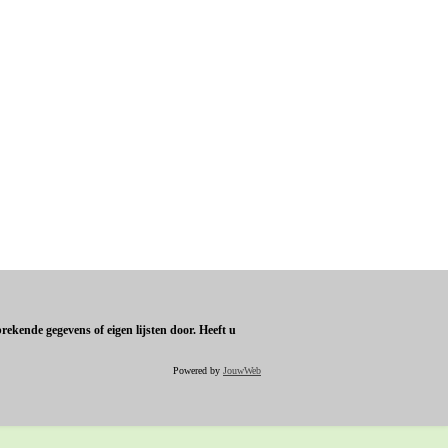
ekende gegevens of eigen lijsten door. Heeft u
Powered by
JouwWeb