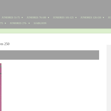
JUNIORES 51-75
JUNIORES 76-100
JUNIORES 101-125
JUNIORES 126-150
JU
275
JUNIORES 276-
SJABLOON
res 250