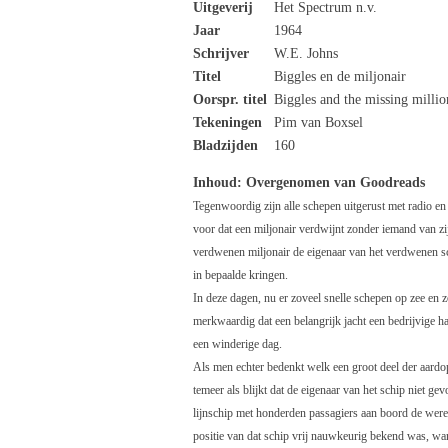
Uitgeverij
Het Spectrum n.v.
Jaar
1964
Schrijver
W.E. Johns
Titel
Biggles en de miljonair
Oorspr. titel
Biggles and the missing millio
Tekeningen
Pim van Boxsel
Bladzijden
160
Inhoud: Overgenomen van Goodreads
Tegenwoordig zijn alle schepen uitgerust met radio en
voor dat een miljonair verdwijnt zonder iemand van zij
verdwenen miljonair de eigenaar van het verdwenen sc
in bepaalde kringen.
In deze dagen, nu er zoveel snelle schepen op zee en zov
merkwaardig dat een belangrijk jacht een bedrijvige 
een winderige dag.
Als men echter bedenkt welk een groot deel der aardop
temeer als blijkt dat de eigenaar van het schip niet g
lijnschip met honderden passagiers aan boord de were
positie van dat schip vrij nauwkeurig bekend was, war