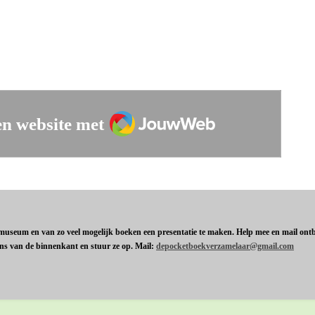
JouwWeb
n website met
t museum en van zo veel mogelijk boeken een presentatie te maken. Help mee en mail ontbr
ens van de binnenkant en stuur ze op. Mail:
depocketboekverzamelaar@gmail.com