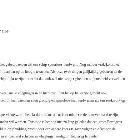
naire
 het gebeurt zelden dat een schip spoorloos verdwijnt. Nog minder vaak komt het
n plannen op de hoogte te stellen. Als deze twee dingen gelijktijdig gebeuren en de
hip blijkt te zijn, moet dat dan ook wel nieuwsgierigheid en ongerustheid verwekken
eel snelle vliegtuigen in de lucht zijn, lijkt het op het eerste gezicht ook
haven uit kan varen en even grondig en spoorloos kan verdwijnen als een rookwolk op
pervlakte wordt bedekt door de oceanen, is er minder reden om verbaasd te zijn,
evonden wil worden. Tenslotte is het nog niet zo lang geleden dat een groot Portugees
ld in opschudding bracht door een andere koers te gaan volgen en ofschoon de
en er heel wat schepen en vliegtuigen nodig om het terug te vinden.