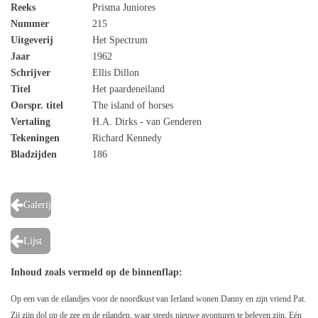
Reeks
Prisma Juniores
Nummer
215
Uitgeverij
Het Spectrum
Jaar
1962
Schrijver
Ellis Dillon
Titel
Het paardeneiland
Oorspr. titel
The island of horses
Vertaling
H.A. Dirks - van Genderen
Tekeningen
Richard Kennedy
Bladzijden
186
Galerij
Lijst
Inhoud zoals vermeld op de binnenflap:
Op een van de eilandjes voor de noordkust van Ierland wonen Danny en zijn vriend Pat.
Zij zijn dol op de zee en de eilanden, waar steeds nieuwe avonturen te beleven zijn. Eén