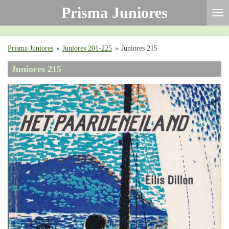
Prisma Juniores
Ga
direct
naar
de
Prisma Juniores
»
Juniores 201-225
»
Juniores 215
hoofdinhoud
Juniores 215