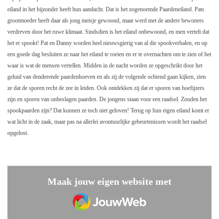
eiland in het bijzonder heeft hun aandacht. Dat is het zogenoemde Paardeneiland. Pats
grootmoeder heeft daar als jong meisje gewoond, maar werd met de andere bewoners
verdreven door het ruwe klimaat. Sindsdien is het eiland onbewoond, en men vertelt dat
het er spookt! Pat en Danny worden heel nieuwsgierig van al die spookverhalen, en op
een goede dag besluiten ze naar het eiland te roeien en er te overnachten om te zien of het
waar is wat de mensen vertellen. Midden in de nacht worden ze opgeschrikt door het
geluid van denderende paardenhoeven en als zij de volgende ochtend gaan kijken, zien
ze dat de sporen recht de zee in leiden. Ook ontdekken zij dat er sporen van hoefijzers
zijn en sporen van onbeslagen paarden. De jongens staan voor een raadsel. Zouden het
spookpaarden zijn? Dat kunnen ze toch niet geloven! Terug op hun eigen eiland komt er
wat licht in de zaak, maar pas na allerlei avontuurlijke gebeurtenissen wordt het raadsel
opgelost.
Maak jouw eigen website met
JouwWeb