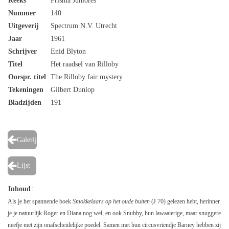
Reeks
Prisma Juniores
Nummer
140
Uitgeverij
Spectrum N.V. Utrecht
Jaar
1961
Schrijver
Enid Blyton
Titel
Het raadsel van Rilloby
Oorspr. titel
The Rilloby fair mystery
Tekeningen
Gilbert Dunlop
Bladzijden
191
Galerij
Lijst
Inhoud
:
Als je het spannende boek
Smokkelaars op het oude buiten
(J 70) gelezen hebt, herinner
je je natuurlijk Roger en Diana nog wel, en ook Snubby, hun lawaaierige, maar snuggere
neefje met zijn onafscheidelijke poedel. Samen met hun circusvriendje Barney hebben zij