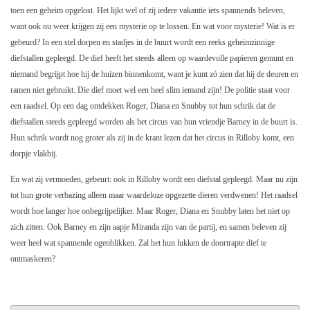
toen een geheim opgelost. Het lijkt wel of zij iedere vakantie iets spannends beleven,
want ook nu weer krijgen zij een mysterie op te lossen. En wat voor mysterie! Wat is er
gebeurd? In een stel dorpen en stadjes in de buurt wordt een reeks geheimzinnige
diefstallen gepleegd. De dief heeft het steeds alleen op waardevolle papieren gemunt en
niemand begrijpt hoe hij de huizen binnenkomt, want je kunt zó zien dat hij de deuren en
ramen niet gebruikt. Die dief moet wel een heel slim iemand zijn! De politie staat voor
een raadsel. Op een dag ontdekken Roger, Diana en Snubby tot hun schrik dat de
diefstallen steeds gepleegd worden als het circus van hun vriendje Barney in de buurt is.
Hun schrik wordt nog groter als zij in de krant lezen dat het circus in Rilloby komt, een
dorpje vlakbij.
En wat zij vermoeden, gebeurt: ook in Rilloby wordt een diefstal gepleegd. Maar nu zijn
tot hun grote verbazing alleen maar waardeloze opgezette dieren verdwenen! Het raadsel
wordt hoe langer hoe onbegrijpelijker. Maar Roger, Diana en Snubby laten het niet op
zich zitten. Ook Barney en zijn aapje Miranda zijn van de partij, en samen beleven zij
weer heel wat spannende ogenblikken. Zal het hun lukken de doortrapte dief te
ontmaskeren?