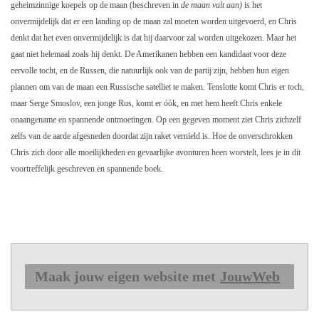
geheimzinnige koepels op de maan (beschreven in
de maan valt aan)
is het
onvermijdelijk dat er een landing op de maan zal moeten worden uitgevoerd, en Chris
denkt dat het even onvermijdelijk is dat hij daarvoor zal worden uitgekozen. Maar het
gaat niet helemaal zoals hij denkt. De Amerikanen hebben een kandidaat voor deze
eervolle tocht, en de Russen, die natuurlijk ook van de partij zijn, hebben hun eigen
plannen om van de maan een Russische satelliet te maken. Tenslotte komt Chris er toch,
maar Serge Smoslov, een jonge Rus, komt er óók, en met hem heeft Chris enkele
onaangename en spannende ontmoetingen. Op een gegeven moment ziet Chris zichzelf
zelfs van de aarde afgesneden doordat zijn raket vernield is. Hoe de onverschrokken
Chris zich door alle moeilijkheden en gevaarlijke avonturen heen worstelt, lees je in dit
voortreffelijk geschreven en spannende boek.
Maak jouw eigen website met
JouwWeb