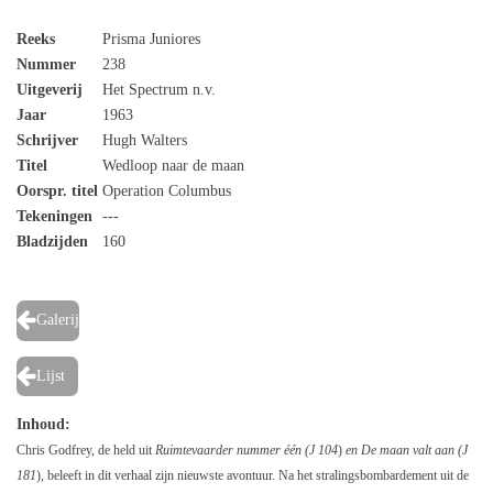
Reeks
Prisma Juniores
Nummer
238
Uitgeverij
Het Spectrum n.v.
Jaar
1963
Schrijver
Hugh Walters
Titel
Wedloop naar de maan
Oorspr. titel
Operation Columbus
Tekeningen
---
Bladzijden
160
Galerij
Lijst
Inhoud:
Chris Godfrey, de held uit
Ruimtevaarder nummer één (J 104
)
en De maan valt aan (J
181
), beleeft in dit verhaal zijn nieuwste avontuur. Na het stralingsbombardement uit de