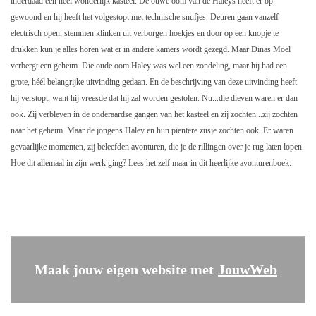
inderdaad een heel wonderlijk kasteel. De ouwe oom van de Haleys heeft er op
gewoond en hij heeft het volgestopt met technische snufjes. Deuren gaan vanzelf
electrisch open, stemmen klinken uit verborgen hoekjes en door op een knopje te
drukken kun je alles horen wat er in andere kamers wordt gezegd. Maar Dinas Moel
verbergt een geheim. Die oude oom Haley was wel een zondeling, maar hij had een
grote, héél belangrijke uitvinding gedaan. En de beschrijving van deze uitvinding heeft
hij verstopt, want hij vreesde dat hij zal worden gestolen. Nu...die dieven waren er dan
ook. Zij verbleven in de onderaardse gangen van het kasteel en zij zochten...zij zochten
naar het geheim. Maar de jongens Haley en hun pientere zusje zochten ook. Er waren
gevaarlijke momenten, zij beleefden avonturen, die je de rillingen over je rug laten lopen.
Hoe dit allemaal in zijn werk ging? Lees het zelf maar in dit heerlijke avonturenboek.
Maak jouw eigen website met
JouwWeb