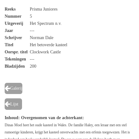
Reeks
Prisma Juniores
Nummer
5
Uitgeverij
Het Spectrum n.v.
Jaar
---
Schrijver
Norman Dale
Titel
Het betoverde kasteel
Oorspr. titel
Clockwork Castle
Tekeningen
---
Bladzijden
200
Galerij
Lijst
Inhoud
: Overgenomen van de achterkant:
Dinas Moel heet het oude kasteel in Wales. De familie Haley, een leraar met een stel
rumoerige kinderen, krijgt het kasteel onverwachts met een erfenis toegewezen. Het is