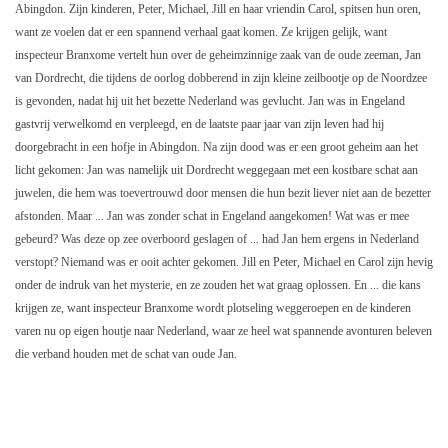
Abingdon. Zijn kinderen, Peter, Michael, Jill en haar vriendin Carol, spitsen hun oren,
want ze voelen dat er een spannend verhaal gaat komen. Ze krijgen gelijk, want
inspecteur Branxome vertelt hun over de geheimzinnige zaak van de oude zeeman, Jan
van Dordrecht, die tijdens de oorlog dobberend in zijn kleine zeilbootje op de Noordzee
is gevonden, nadat hij uit het bezette Nederland was gevlucht. Jan was in Engeland
gastvrij verwelkomd en verpleegd, en de laatste paar jaar van zijn leven had hij
doorgebracht in een hofje in Abingdon. Na zijn dood was er een groot geheim aan het
licht gekomen: Jan was namelijk uit Dordrecht weggegaan met een kostbare schat aan
juwelen, die hem was toevertrouwd door mensen die hun bezit liever niet aan de bezetter
afstonden. Maar ... Jan was zonder schat in Engeland aangekomen! Wat was er mee
gebeurd? Was deze op zee overboord geslagen of ... had Jan hem ergens in Nederland
verstopt? Niemand was er ooit achter gekomen. Jill en Peter, Michael en Carol zijn hevig
onder de indruk van het mysterie, en ze zouden het wat graag oplossen. En ... die kans
krijgen ze, want inspecteur Branxome wordt plotseling weggeroepen en de kinderen
varen nu op eigen houtje naar Nederland, waar ze heel wat spannende avonturen beleven
die verband houden met de schat van oude Jan.