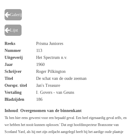
Galerij
Lijst
Reeks
Prisma Juniores
Nummer
113
Uitgeverij
Het Spectrum n.v.
Jaar
1960
Schrijver
Roger Pilkington
Titel
De schat van de oude zeeman
Oorspr. titel
Jan's Treasure
Vertaling
I. Govers - van Geuns
Bladzijden
186
Inhoud
:
Overgenomen van de binnenkant
'Ik ben hier eens geweest voor een bepaald geval. Een heel eigenaardig geval zelfs, en
we hebben het nooit kunnen oplossen.' Dat zegt hoofdinspecteur Branxome van
Scotland Yard, als hij met zijn zeiljacht aangelegd heeft bij het aardige oude plaatsje