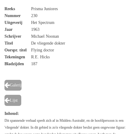
Reeks
Prisma Juniores
Nummer
230
Uitgeverij
Het Spectrum
Jaar
1963
Schrijver
Michael Noonan
Titel
De vliegende dokter
Oorspr. titel
Flying doctor
Tekeningen
R.E. Hicks
Bladzijden
187
Galerij
Lijst
Inhoud:
Dit spannende verhaal speelt zich af in Midden-Australië, en de hoofdpersoon is een
'vliegende' dokter. In dit gebied is zo'n vliegende dokter beslist geen ongewone figuur: