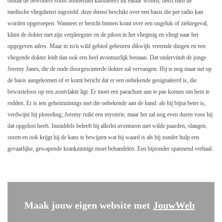
omdat de bewoners soms honderden kilometers uit elkaar wonen, heeft men de
medische vliegdienst ingesteld. deze dienst beschikt over een basis die per radio kan
worden opgeroepen. Wanneer er bericht binnen komt over een ongeluk of ziektegeval,
klimt de dokter met zijn verpleegster en de piloot in het vliegtuig en vliegt naar het
opgegeven adres. Maar in zo'n wild gebied gebeuren dikwijls vreemde dingen en een
vliegende dokter leidt dan ook een heel avontuurlijk bestaan. Dat ondervindt de jonge
Jeremy Janes, die de oude doorgewinterde dokter zal vervangen. Hij is nog maar net op
de basis aangekomen of er komt bericht dat er een onbekende gesignaleerd is, die
bewusteloos op een zoutvlakte ligt. Er moet een parachute aan te pas komen om hem te
redden. Er is iets geheimzinnigs met die onbekende aan de hand: als hij bijna beter is,
verdwijnt hij plotseling; Jeremy ruikt een mysterie, maar het zal nog even duren voor hij
dat opgelost heeft. Inmiddels beleeft hij allerlei avonturen met wilde paarden, slangen,
storm en ook krijgt hij de kans te bewijzen wat hij waard is als hij zonder hulp een
gevaarlijke, gewapende krankzinnige moet behandelen. Een bijzonder spannend verhaal.
Maak jouw eigen website met
JouwWeb