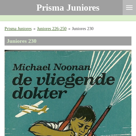
Prisma Juniores
Ga
direct
naar
de
Prisma Juniores
»
Juniores 226-250
»
Juniores 230
hoofdinhoud
Juniores 230