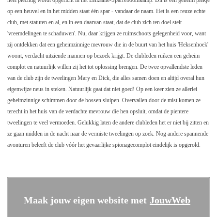
heel plechtig wordt opgericht in het Eenzame-Sparreboomkamp. Dit is een geheim plekje
op een heuvel en in het midden staat één spar - vandaar de naam. Het is een reuze echte
club, met statuten en al, en in een daarvan staat, dat de club zich ten doel stelt
'vreemdelingen te schaduwen'. Nu, daar krijgen ze ruimschoots gelegenheid voor, want
zij ontdekken dat een geheimzinnige mevrouw die in de buurt van het huis 'Heksenhoek'
woont, verdacht uitziende mannen op bezoek krijgt. De clubleden ruiken een geheim
complot en natuurlijk willen zij het tot oplossing brengen. De twee opvallendste leden
van de club zijn de tweelingen Mary en Dick, die alles samen doen en altijd overal hun
eigenwijze neus in steken. Natuurlijk gaat dat niet goed! Op een keer zien ze allerlei
geheimzinnige schimmen door de bossen sluipen. Overvallen door de mist komen ze
terecht in het huis van de verdachte mevrouw die hen opsluit, omdat de pientere
tweelingen te veel vermoeden. Gelukkig laten de andere clubleden het er niet bij zitten en
ze gaan midden in de nacht naar de vermiste tweelingen op zoek.
Nog andere spannende
avonturen beleeft de club vóór het gevaarlijke spionagecomplot eindelijk is opgerold.
Maak jouw eigen website met
JouwWeb