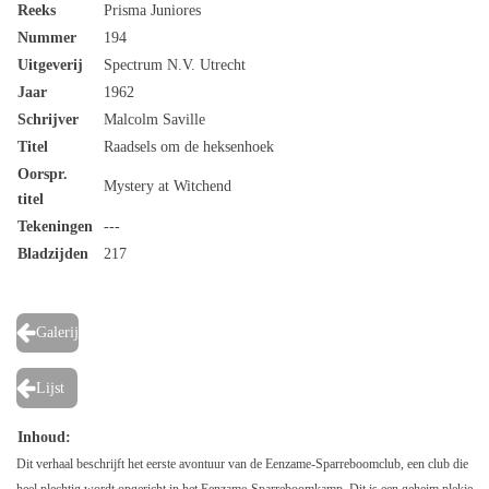
Reeks
Prisma Juniores
Nummer
194
Uitgeverij
Spectrum N.V. Utrecht
Jaar
1962
Schrijver
Malcolm Saville
Titel
Raadsels om de heksenhoek
Oorspr.
Mystery at Witchend
titel
Tekeningen
---
Bladzijden
217
Galerij
Lijst
Inhoud:
Dit verhaal beschrijft het eerste avontuur van de Eenzame-Sparreboomclub, een club die