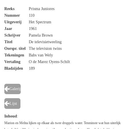
Reeks
Prisma Juniores
Nummer
110
Uitgeverij
Het Spectrum
Jaar
1961
Schrijver
Pamela Brown
Titel
De televisietweeling
Oorspr. titel
The television twins
Tekeningen
Babs van Wely
Vertaling
O de Marez Oyens-Schilt
Bladzijden
189
Galerij
Lijst
Inhoud
:
Marion en Melita lijken op elkaar als twee druppels water. Tenminste wat hun uiterlijk