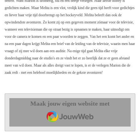
betreft. Want Marion is dromerig, stil en een beetje verlegen. Haar liefste hobby is
gedichten maken. Maar Melita is een vlot, vrolijk kind die geen tijd heeft voor gedichtjes
en liever haar vrije tijd doorbrengt op het hockeyveld. Melita beleeft dan ook de
opwindendste avonturen. Zo komt zij op een gegeven moment zómaar voor de televisie,
wanneer een televisieman die op straat bezig is opnamen te maken, haar uitnodigt om
voor de camera te komen en een paar woorden te zeggen. Van het een komt het ander en
na een paar dagen krijgt Melita een brief van de leiding van de televisie, waarin men haar
vraagt of zij mee wil doen aan een auditie. Na enige tijd gaat Melita elke vrije
donderdagmiddag naar de studio's en ze vindt het er zo heerlijk dat ze er geen afstand
meer van wil doen. Maar als alles dreigt vast te lopen, is er de verlegen Marion die de
zaak redt - met een heleboel moeilijkheden en de gekste avonturen!
Maak jouw eigen website met
JouwWeb