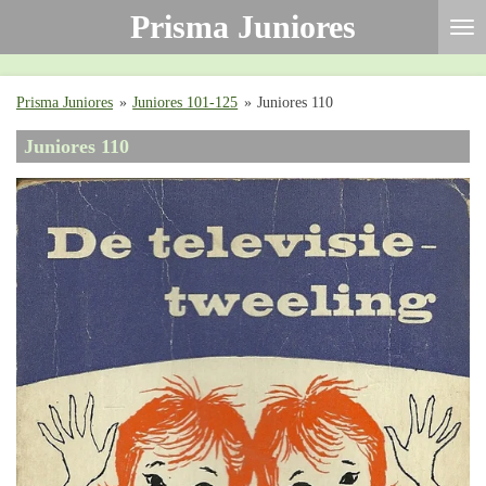
Prisma Juniores
Ga
direct
naar
de
Prisma Juniores
»
Juniores 101-125
»
Juniores 110
hoofdinhoud
Juniores 110