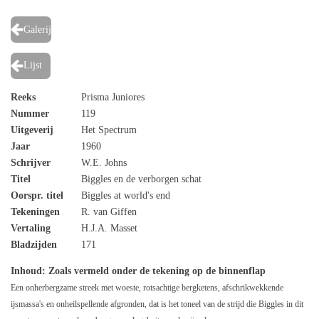
Galerij
Lijst
Reeks
Prisma Juniores
Nummer
119
Uitgeverij
Het Spectrum
Jaar
1960
Schrijver
W.E. Johns
Titel
Biggles en de verborgen schat
Oorspr. titel
Biggles at world's end
Tekeningen
R. van Giffen
Vertaling
H.J.A. Masset
Bladzijden
171
Inhoud
: Zoals vermeld onder de tekening op de binnenflap
Een onherbergzame streek met woeste, rotsachtige bergketens, afschrikwekkende
ijsmassa's en onheilspellende afgronden, dat is het toneel van de strijd die Biggles in dit