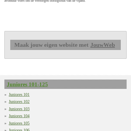
avontuur voert om de verborgen oorlogsbuit van de vijand.
Maak jouw eigen website met
JouwWeb
Juniores 101-125
Juniores 101
Juniores 102
Juniores 103
Juniores 104
Juniores 105
Juniores 106