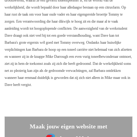
droomwereld, waarin ze een gevierd toneelspeelster is, en de wereld van de
werkelijkheid, die wordt bepaald door haar alledaagse bestaan op een citrusfarm. Op
haar rust de taak om voor haar oude vader en haar eigengereide broertje Tommy te
zorgen. Een verantwoording die haar dikwijls te hoog zit en die maar al te vaak
aanleiding wordt tot hoogoplopende conflicten. De aanwezigheid van de werkstudent
Dave draagt ook niet veel bij tot een goede verstandhouding, want Dave kan tot
Barbara's grote ergernis wél goed met Tommy overweg. Ondanks haar huiselijke
verplichtingen kan Barbara de hoop op een toneel carrière niet helemaal van zich afzetten
en wanneer zij in de knappe Mike Darrough een even vurig toneelbewonderaar ontmoet,
ziet zij in hem de toekomst zoals zij zich die heeft gedroomd. Dat de werkelijkheid soms
net zo plezierig kan zijn als de gedroomde verwachtingen, zal Barbara ontdekken
wanneer haar eenmaal duidelijk is geworden dat zij zich niet alleen in Mike maar ook in
Dave heeft vergist.
Maak jouw eigen website met
JouwWeb