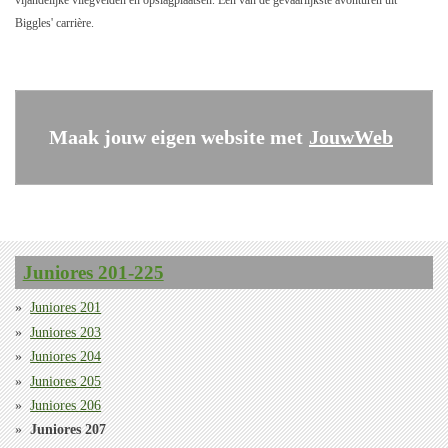
vijandelijke vliegvelden en opslagplaatsen. Een van de gevaarlijkste avonturen uit
Biggles' carrière.
Maak jouw eigen website met
JouwWeb
Juniores 201-225
Juniores 201
Juniores 203
Juniores 204
Juniores 205
Juniores 206
Juniores 207