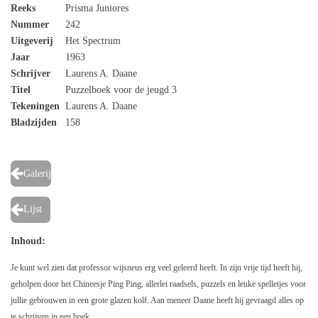
Reeks
Prisma Juniores
Nummer
242
Uitgeverij
Het Spectrum
Jaar
1963
Schrijver
Laurens A. Daane
Titel
Puzzelboek voor de jeugd 3
Tekeningen
Laurens A. Daane
Bladzijden
158
Galerij
Lijst
Inhoud:
Je kunt wel zien dat professor wijsneus erg veel geleerd heeft. In zijn vrije tijd heeft hij,
geholpen door het Chineesje Ping Ping, allerlei raadsels, puzzels en leuke spelletjes voor
jullie gebrouwen in een grote glazen kolf. Aan meneer Daane heeft hij gevraagd alles op
te schrijven in een boek.