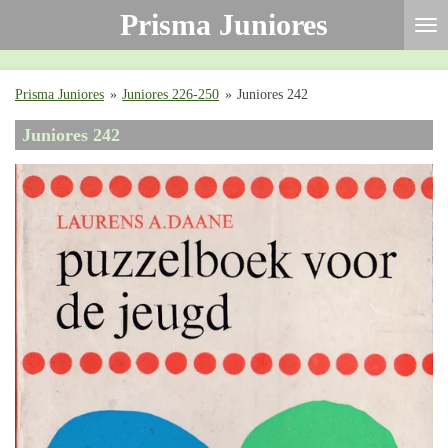
Prisma Juniores
Ga
direct
naar
de
Prisma Juniores
»
Juniores 226-250
»
Juniores 242
hoofdinhoud
Juniores 242