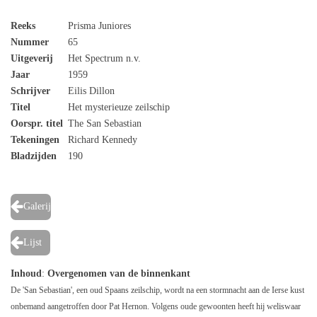
Reeks
Prisma Juniores
Nummer
65
Uitgeverij
Het Spectrum n.v.
Jaar
1959
Schrijver
Eilis Dillon
Titel
Het mysterieuze zeilschip
Oorspr. titel
The San Sebastian
Tekeningen
Richard Kennedy
Bladzijden
190
Galerij
Lijst
Inhoud
:
Overgenomen van de binnenkant
De 'San Sebastian', een oud Spaans zeilschip, wordt na een stormnacht aan de Ierse kust
onbemand aangetroffen door Pat Hernon. Volgens oude gewoonten heeft hij weliswaar