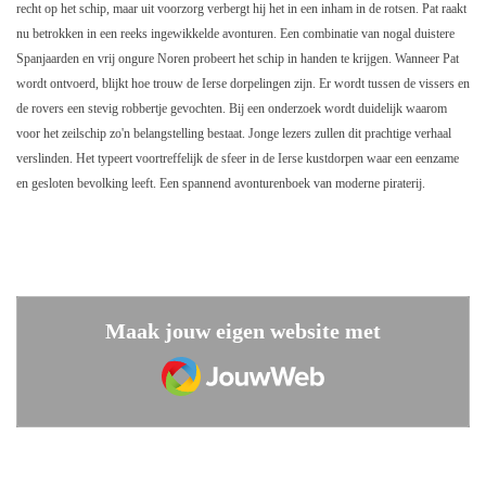
recht op het schip, maar uit voorzorg verbergt hij het in een inham in de rotsen. Pat raakt
nu betrokken in een reeks ingewikkelde avonturen. Een combinatie van nogal duistere
Spanjaarden en vrij ongure Noren probeert het schip in handen te krijgen. Wanneer Pat
wordt ontvoerd, blijkt hoe trouw de Ierse dorpelingen zijn. Er wordt tussen de vissers en
de rovers een stevig robbertje gevochten. Bij een onderzoek wordt duidelijk waarom
voor het zeilschip zo'n belangstelling bestaat. Jonge lezers zullen dit prachtige verhaal
verslinden. Het typeert voortreffelijk de sfeer in de Ierse kustdorpen waar een eenzame
en gesloten bevolking leeft. Een spannend avonturenboek van moderne piraterij.
Maak jouw eigen website met
JouwWeb