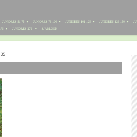
JUNIORES 51-75
JUNIORES 76-100
JUNIORES 101-125
JUNIORES 126-150
JU
275
JUNIORES 276-
SJABLOON
 35