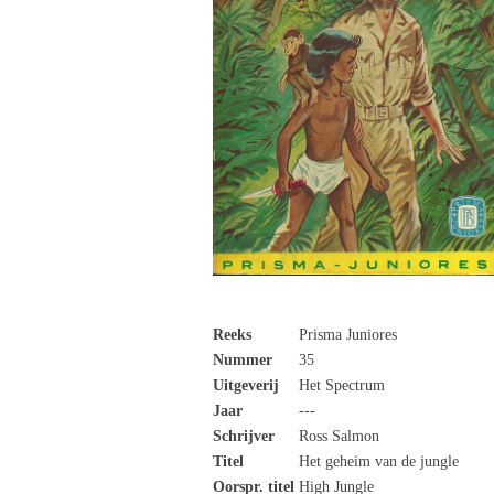
Reeks
Prisma Juniores
Nummer
35
Uitgeverij
Het Spectrum
Jaar
---
Schrijver
Ross Salmon
Titel
Het geheim van de jungle
Oorspr. titel
High Jungle