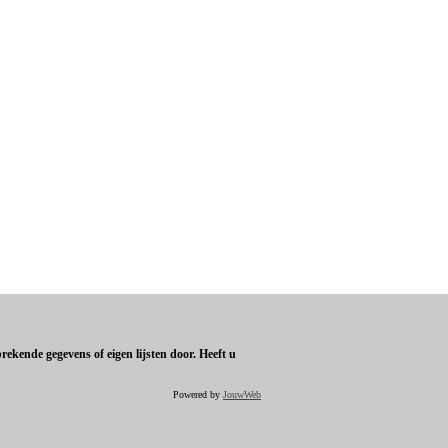
ekende gegevens of eigen lijsten door. Heeft u
Powered by
JouwWeb