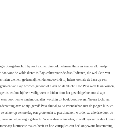
ngle doorgebracht. Hij voelt zich er dan ook helemaal thuis en kent er elk paadje,
dan voor de wilde dieren is Pajo echter voor de Jasa-Indianen, die wel klein van
erhalen die hem gedaan zijn en dat ondervindt hij helaas ook als de Jasa op een
sgenoten van Pajo worden gedood of slaan op de vlucht. Hoe Pajo weet te ontkomen,
en is, en hoe hij hem veilig weet te leiden door het geweldige bos met al zijn
eten voor hen te vinden, dat alles wordt in dit boek beschreven. Na een tocht van
derzetting aan: ze zijn gered! Pajo sluit al gauw vriendschap met de jongen Kirk en
ze echter op zekere dag een grote tocht te paard maken, worden ze alle drie door de
, hoog in het gebergte gebracht. Wie ze daar ontmoeten, in welk gevaar ze dan komen
 tamme aap hiermee te maken heeft en hoe vuurpijlen een heel ongewone bestemming