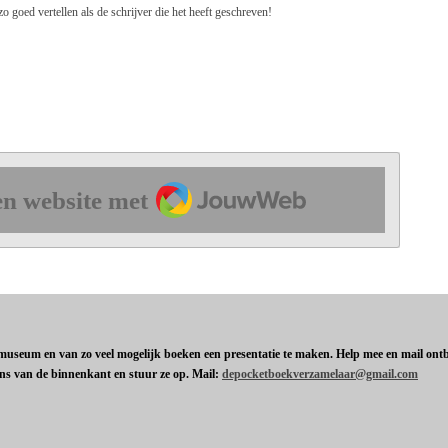
 zo goed vertellen als de schrijver die het heeft geschreven!
JouwWeb
n website met
t museum en van zo veel mogelijk boeken een presentatie te maken. Help mee en mail ontbr
ens van de binnenkant en stuur ze op. Mail:
depocketboekverzamelaar@gmail.com