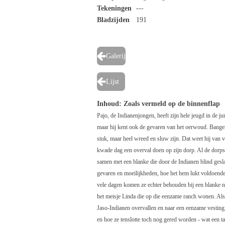
Tekeningen
---
Bladzijden
191
Galerij
Lijst
Inhoud
: Zoals vermeld op de binnenflap
Pajo, de Indianenjongen, heeft zijn hele jeugd in de ju
maar hij kent ook de gevaren van het oerwoud. Banger 
stuk, maar heel wreed en sluw zijn. Dat weet hij van v
kwade dag een overval doen op zijn dorp. Al de dorp
samen met een blanke die door de Indianen blind geslag
gevaren en moeilijkheden, hoe het hem lukt voldoende 
vele dagen komen ze echter behouden bij een blanke ne
het meisje Linda die op die eenzame ranch wonen. Als 
Jaso-Indianen overvallen en naar een eenzame vesting
en hoe ze tenslotte toch nog gered worden - wat een