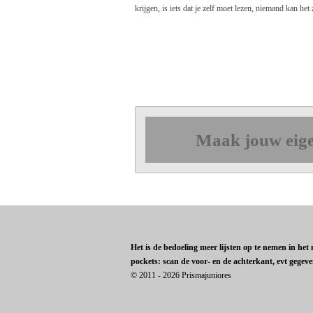
krijgen, is iets dat je zelf moet lezen, niemand kan het
Maak jouw eige
Het is de bedoeling meer lijsten op te nemen in he
pockets: scan de voor- en de achterkant, evt gegev
© 2011 - 2026 Prismajuniores