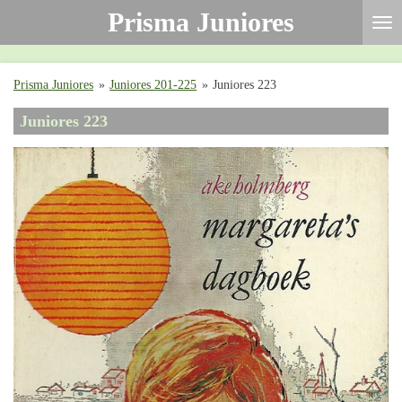
Prisma Juniores
Ga
direct
naar
de
Prisma Juniores
»
Juniores 201-225
»
Juniores 223
hoofdinhoud
Juniores 223