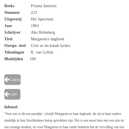
Reeks
Prisma Juniores
Nummer
223
Uitgeverij
Het Spectrum
Jaar
1963
Schrijver
Ake Holmberg
Titel
Margareta's dagboek
Oorspr. titel
Gritt en du kansk lyckes
Tekeningen
R. van Giffen
Bladzijden
160
Galerij
Lijst
Inhoud:
'
Voor ons is dit een paradijs', schrijft Margareta in haar dagboek, als zij en haar ouders
eindelijk in hun Stockholmse huisje getrokken zijn. Het is een mooi huis met een tuin en
een zonnige keuken, en voor Margareta en haar ouder betekent het de vervulling van een