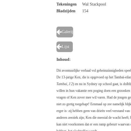
Tekeningen
Wal Stackpool
Bladzijden
154
Galerij
Lijst
Inhoud:
Dit avontuurlijke verhaal vol geheimzinnigheden speelt
De 13-jarige Ken, die is opgevoed op het Tambai-eilan
Tambai, J 2
) en nu in Sydney op school gaat, is dolbli
willen in hun vakantie een poging doen een gezonken w
vragen of Ken zover mee wil varen. Had de jongen ge
niet zo gretig toegehapt! Eenmaal op zee namelijk blijk
erger is: zij hebben geen van drieën veel verstand van 
anderen zeeziek zijn; Ken die meestal de wacht heeft; 
kan niet voorkomen dat er een ramp gebeurt waarvan d