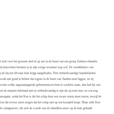
 zich voor het grootste deel af op zee in de buurt van een groep Zuidzee-eilanden.
d (misschien herinner je je zijn vorige avontuur nog wel:
De
smokkelaars van
j als hij een lift naar huis krijgt aangeboden. Drie eerbiedwaardige handelslieden
rak met goud te lichten dat ergens in de buurt van Tambai moet liggen, en zij
weten welke angstaanjagende gebeurtenissen hem te wachten staan, dan had hij vast
en de mannen helemaal niet zo eerbiedwaardig te zijn als zij eruit zien, en wat nog
navigatie, zodat het Ken is die het schip door een zware storm moet sturen, terwijl de
Ken die ervoor moet zorgen dat het schip niet op een koraalrif loopt. Maar zelfs Ken
e schatgravers, die zich de woede van de eilandbewoners op de hals gehaald