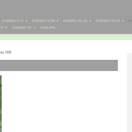
JUNIORES 51-75
JUNIORES 76-100
JUNIORES 101-125
JUNIORES 126-150
JU
275
JUNIORES 276-
SJABLOON
res 169