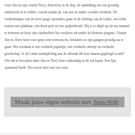
voor Jim en zijn vriend Terry, detectives in de dop, de aanleiding om een grondig
onderzoek in te stellen, vooral omdat zij van een en ander worden verdacht. De
verdenkingen van de twee jonge speurders gaan in de richting van de Linke, een echte
nozem met plakhaar, een leren jack en een spijkerbroek. Hij is er altijd op uit om iemand
te treiteren en kiest zijn slachtoffers bij voorkeur uit onder de kleinere jongens. Omdat
Jim en Terry hem voor geen cent vertrouwen, besluiten ze zijn gangen grondig na te
gaan. Het resultaat is een verdacht papiertje, een verdacht cafeetje en verdacht
gezelschap. Is de Linke medeplichtig aan de inbraak die kort daarna gepleegd wordt?
Om dat te bewijzen laten Jim en Terry hem vakkundig in de val lopen. Een fijn,
spannend boek. Het eerste deel van een serie.
Maak jouw eigen website met
JouwWeb