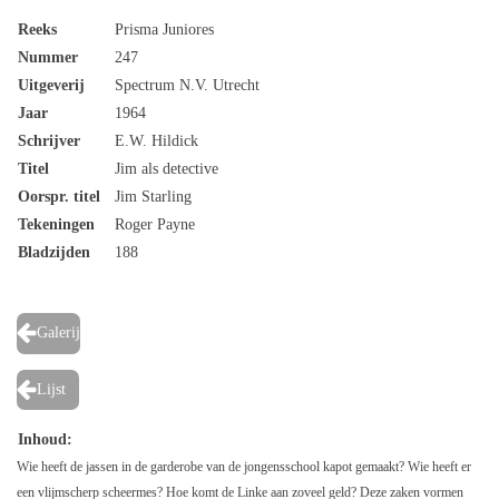
Reeks
Prisma Juniores
Nummer
247
Uitgeverij
Spectrum N.V. Utrecht
Jaar
1964
Schrijver
E.W. Hildick
Titel
Jim als detective
Oorspr. titel
Jim Starling
Tekeningen
Roger Payne
Bladzijden
188
Galerij
Lijst
Inhoud:
Wie heeft de jassen in de garderobe van de jongensschool kapot gemaakt? Wie heeft er
een vlijmscherp scheermes? Hoe komt de Linke aan zoveel geld? Deze zaken vormen