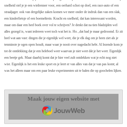
snelheid stel je je een wielrenner voor, een oerhard schot op doel, een race-auto of een
straaljager. ook van dergelijke zaken komen we meer onder de indruk dan van een slak,
een kinderfietsje of een boemeltrein. Kracht en snelheid, dat kan interessant worden,
maar om daar een heel boek over vol te schrijven? Je denkt dat na tien bladzijden wel
alles gezegd is, want iedereen weet toch wat het is. Ho..,dat had je maar gedroomd. Er zit
heel wat aan vast: dingen die je eigenlijk wel weet, die je elk dag om je heen ziet als je
tenminste je ogen open houdt, maar waar je nooit over nagedacht hebt. Al lezende kom je
tot de ontdekking dat je een heleboel weet waarvan je niet weet dát je het weet. Eigenlijk
een beetje gek. Maar daarbij komt dat je hier veel zult ontdekken wat je echt nog niet
wist. Eigenlijk is het een leuke sport en je leert er van alles van dat je van pas komt; al
was het alleen maar om een paar leuke experimenten uit te halen die op goochelen lijken.
Maak jouw eigen website met
JouwWeb