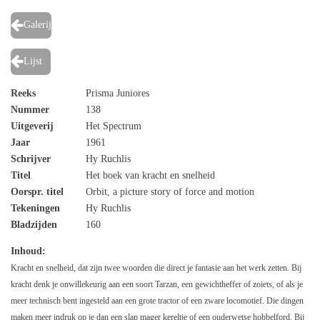
Galerij
Lijst
Reeks
Prisma Juniores
Nummer
138
Uitgeverij
Het Spectrum
Jaar
1961
Schrijver
Hy Ruchlis
Titel
Het boek van kracht en snelheid
Oorspr. titel
Orbit, a picture story of force and motion
Tekeningen
Hy Ruchlis
Bladzijden
160
Inhoud:
Kracht en snelheid, dat zijn twee woorden die direct je fantasie aan het werk zetten. Bij
kracht denk je onwillekeurig aan een soort Tarzan, een gewichtheffer of zoiets, of als je
meer technisch bent ingesteld aan een grote tractor of een zware locomotief. Die dingen
maken meer indruk op je dan een slap mager kereltje of een ouderwetse hobbelford. Bij