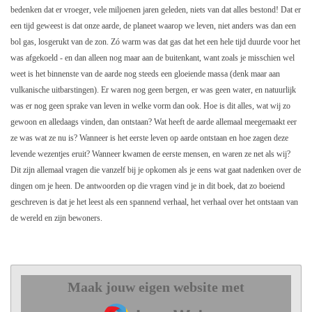
bedenken dat er vroeger, vele miljoenen jaren geleden, niets van dat alles bestond! Dat er
een tijd geweest is dat onze aarde, de planeet waarop we leven, niet anders was dan een
bol gas, losgerukt van de zon. Zó warm was dat gas dat het een hele tijd duurde voor het
was afgekoeld - en dan alleen nog maar aan de buitenkant, want zoals je misschien wel
weet is het binnenste van de aarde nog steeds een gloeiende massa (denk maar aan
vulkanische uitbarstingen). Er waren nog geen bergen, er was geen water, en natuurlijk
was er nog geen sprake van leven in welke vorm dan ook. Hoe is dit alles, wat wij zo
gewoon en alledaags vinden, dan ontstaan? Wat heeft de aarde allemaal meegemaakt eer
ze was wat ze nu is? Wanneer is het eerste leven op aarde ontstaan en hoe zagen deze
levende wezentjes eruit? Wanneer kwamen de eerste mensen, en waren ze net als wij?
Dit zijn allemaal vragen die vanzelf bij je opkomen als je eens wat gaat nadenken over de
dingen om je heen. De antwoorden op die vragen vind je in dit boek, dat zo boeiend
geschreven is dat je het leest als een spannend verhaal, het verhaal over het ontstaan van
de wereld en zijn bewoners.
Maak jouw eigen website met
JouwWeb