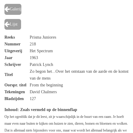
Galerij
Lijst
Reeks
Prisma Juniores
Nummer
218
Uitgeverij
Het Spectrum
Jaar
1963
Schrijver
Patrick Lynch
Zo begon het...Over het ontstaan van de aarde en de komst
Titel
van de mens
Oorspr. titel
From the beginning
Tekeningen
David Chalmers
Bladzijden
127
Inhoud
: Zoals vermeld op de binnenflap
Op het ogenblik dat je dit leest, zit je waarschijnlijk in de buurt van een raam. Je hoeft
maar even naar buiten te kijken om huizen te zien, dieren, bomen en bloemen en wolken.
Dat is allemaal niets bijzonders voor ons, maar wat wordt het allemaal belangrijk als we