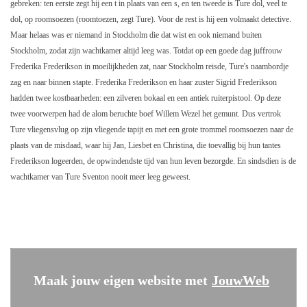
gebreken: ten eerste zegt hij een t in plaats van een s, en ten tweede is Ture dol, veel te
dol, op roomsoezen (roomtoezen, zegt Ture). Voor de rest is hij een volmaakt detective.
Maar helaas was er niemand in Stockholm die dat wist en ook niemand buiten
Stockholm, zodat zijn wachtkamer altijd leeg was. Totdat op een goede dag juffrouw
Frederika Frederikson in moeilijkheden zat, naar Stockholm reisde, Ture's naambordje
zag en naar binnen stapte. Frederika Frederikson en haar zuster Sigrid Frederikson
hadden twee kostbaarheden: een zilveren bokaal en een antiek ruiterpistool. Op deze
twee voorwerpen had de alom beruchte boef Willem Wezel het gemunt. Dus vertrok
Ture vliegensvlug op zijn vliegende tapijt en met een grote trommel roomsoezen naar de
plaats van de misdaad, waar hij Jan, Liesbet en Christina, die toevallig bij hun tantes
Frederikson logeerden, de opwindendste tijd van hun leven bezorgde. En sindsdien is de
wachtkamer van Ture Sventon nooit meer leeg geweest.
Maak jouw eigen website met
JouwWeb