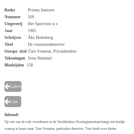
Reeks
Prisma Juniores
Nummer
269
Uitgeverij
Het Spectrum n.v.
Jaar
1965
Schrijver
Åke Holmberg
Titel
De roomsoesdetective
Oorspr. titel
Ture Sventon, Privatdetektiv
Tekeningen
Sven Hemmel
Bladzijden
158
Galerij
Lijst
Inhoud:
Op een van de vele voordeuren in de Stockholmse Koninginnestraat hangt een bordje
waarop te lezen staat: Ture Sventon, particulier detective. Ture heeft twee kleine