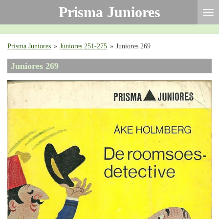
Prisma Juniores
Ga
direct
naar
de
Prisma Juniores
»
Juniores 251-275
»
Juniores 269
hoofdinhoud
Juniores 269