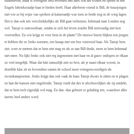
buitenleven, maar is overigens best tevreden met alles wat het wonen en spelen in een
Engels fabrieksstadje haar te bieden heeft. Haar allerbeste vriend is Bill, de buurjongen
met wie ze bij wijze van spreken al kameraadje was toen ze beide nog in de wieg lagen.
Het is dan ook iets verschrikkelijks als Bill gaat verhuizen, helemaal naar Londen nog
wel. Tansje is ontroostbaar, omdat ze zich het leven zonder Bill eenvoudig niet kon
voorstellen. En wie krijgt ze voor hem in de plaats? De nieuwe buren blijken een jongen
te hebben die ze Jenks noemen, een knaap met een bos vuurrood haar. Als Tansje hem
ziet, weet ze meteen dat ze hem niet mag en als ze aan Bill denkt, moet ze hem helemaal
niet meer. Nu lijkt Jenks ook niet erg ingenomen met haar en al gauw ontlopen ze elkaar
zo veel mogelijk. Maar dat lukt natuurlijk niet zo best, als je naast elkaar woont, in
dezelfde klas zit en bovendien samen de school moet vertegenwoordigen als
zwemkampioenen. Jenks krijgt dan ook vaak de kans Tansje dwars te zitten en te plagen
en laat die kansen niet ongebruikt. Tansje vindt dat des te afschuwelijker als zij ontdekt,
dat ze hem toch eigenlijk wel mag. En dan -dan gebeurt er gelukkig iets, waardoor alles
ineens heel anders werd.