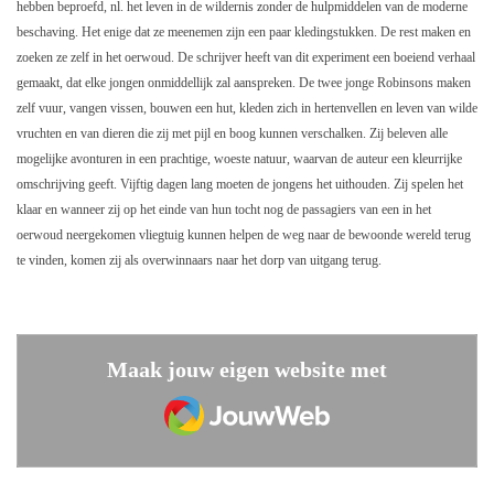
hebben beproefd, nl. het leven in de wildernis zonder de hulpmiddelen van de moderne
beschaving. Het enige dat ze meenemen zijn een paar kledingstukken. De rest maken en
zoeken ze zelf in het oerwoud. De schrijver heeft van dit experiment een boeiend verhaal
gemaakt, dat elke jongen onmiddellijk zal aanspreken. De twee jonge Robinsons maken
zelf vuur, vangen vissen, bouwen een hut, kleden zich in hertenvellen en leven van wilde
vruchten en van dieren die zij met pijl en boog kunnen verschalken. Zij beleven alle
mogelijke avonturen in een prachtige, woeste natuur, waarvan de auteur een kleurrijke
omschrijving geeft. Vijftig dagen lang moeten de jongens het uithouden. Zij spelen het
klaar en wanneer zij op het einde van hun tocht nog de passagiers van een in het
oerwoud neergekomen vliegtuig kunnen helpen de weg naar de bewoonde wereld terug
te vinden, komen zij als overwinnaars naar het dorp van uitgang terug.
Maak jouw eigen website met
JouwWeb