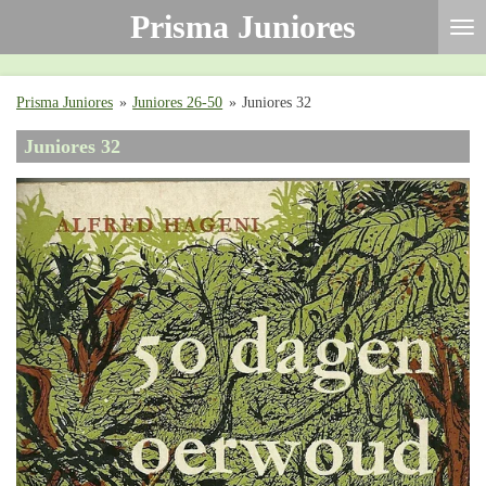
Prisma Juniores
Ga
direct
naar
de
Prisma Juniores
»
Juniores 26-50
»
Juniores 32
hoofdinhoud
Juniores 32