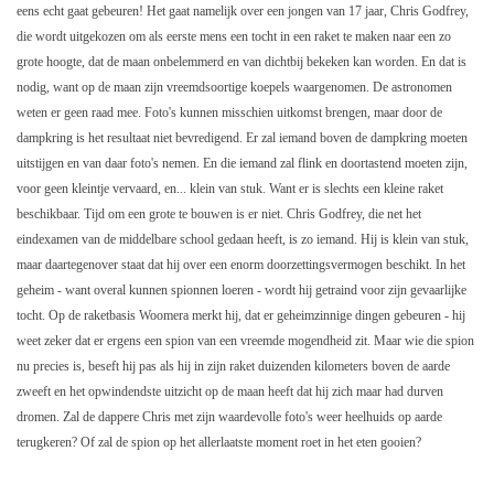
eens echt gaat gebeuren! Het gaat namelijk over een jongen van 17 jaar, Chris Godfrey,
die wordt uitgekozen om als eerste mens een tocht in een raket te maken naar een zo
grote hoogte, dat de maan onbelemmerd en van dichtbij bekeken kan worden. En dat is
nodig, want op de maan zijn vreemdsoortige koepels waargenomen. De astronomen
weten er geen raad mee. Foto's kunnen misschien uitkomst brengen, maar door de
dampkring is het resultaat niet bevredigend. Er zal iemand boven de dampkring moeten
uitstijgen en van daar foto's nemen. En die iemand zal flink en doortastend moeten zijn,
voor geen kleintje vervaard, en... klein van stuk. Want er is slechts een kleine raket
beschikbaar. Tijd om een grote te bouwen is er niet. Chris Godfrey, die net het
eindexamen van de middelbare school gedaan heeft, is zo iemand. Hij is klein van stuk,
maar daartegenover staat dat hij over een enorm doorzettingsvermogen beschikt. In het
geheim - want overal kunnen spionnen loeren - wordt hij getraind voor zijn gevaarlijke
tocht. Op de raketbasis Woomera merkt hij, dat er geheimzinnige dingen gebeuren - hij
weet zeker dat er ergens een spion van een vreemde mogendheid zit. Maar wie die spion
nu precies is, beseft hij pas als hij in zijn raket duizenden kilometers boven de aarde
zweeft en het opwindendste uitzicht op de maan heeft dat hij zich maar had durven
dromen. Zal de dappere Chris met zijn waardevolle foto's weer heelhuids op aarde
terugkeren? Of zal de spion op het allerlaatste moment roet in het eten gooien?