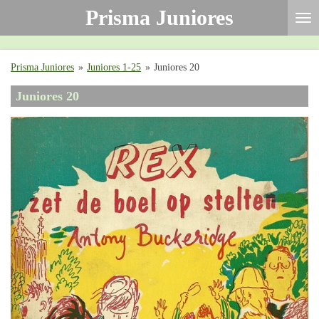
Prisma Juniores
Ga
direct
naar
de
Prisma Juniores
»
Juniores 1-25
»
Juniores 20
hoofdinhoud
Juniores 20