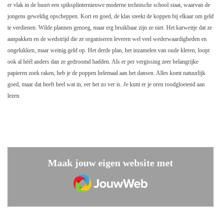
er vlak in de buurt een spiksplinternieuwe moderne technische school staat, waarvan de
jongens geweldig opscheppen. Kort en goed, de klas steekt de koppen bij elkaar om geld
te verdienen. Wilde plannen genoeg, maar erg bruikbaar zijn ze niet. Het karweitje dat ze
aanpakken en de wedstrijd die ze organiseren leveren wel veel wederwaardigheden en
ongelukken, maar weinig geld op. Het derde plan, het inzamelen van oude kleren, loopt
ook al héél anders dan ze gedroomd hadden. Als er per vergissing zeer belangrijke
papieren zoek raken, heb je de poppen helemaal aan het dansen. Alles komt natuurlijk
goed, maar dat heeft heel wat in, eer het zo ver is. Je kunt er je oren roodgloeiend aan
lezen.
Maak jouw eigen website met
JouwWeb