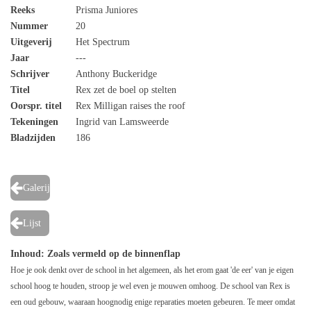
Reeks
Prisma Juniores
Nummer
20
Uitgeverij
Het Spectrum
Jaar
---
Schrijver
Anthony Buckeridge
Titel
Rex zet de boel op stelten
Oorspr. titel
Rex Milligan raises the roof
Tekeningen
Ingrid van Lamsweerde
Bladzijden
186
Galerij
Lijst
Inhoud
: Zoals vermeld op de binnenflap
Hoe je ook denkt over de school in het algemeen, als het erom gaat 'de eer' van je eigen
school hoog te houden, stroop je wel even je mouwen omhoog. De school van Rex is
een oud gebouw, waaraan hoognodig enige reparaties moeten gebeuren. Te meer omdat