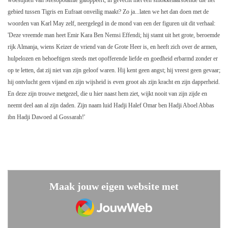
woestijnen van Mesopotamië galoppeert, in gevecht met een smokkelaarsbende die het
gebied tussen Tigris en Eufraat onveilig maakt? Zo ja...laten we het dan doen met de
woorden van Karl May zelf, neergelegd in de mond van een der figuren uit dit verhaal:
'Deze vreemde man heet Emir Kara Ben Nemsi Effendi; hij stamt uit het grote, beroemde
rijk Almanja, wiens Keizer de vriend van de Grote Heer is, en heeft zich over de armen,
hulpelozen en behoeftigen steeds met opofferende liefde en goedheid erbarmd zonder er
op te letten, dat zij niet van zijn geloof waren. Hij kent geen angst; hij vreest geen gevaar;
hij ontvlucht geen vijand en zijn wijsheid is even groot als zijn kracht en zijn dapperheid.
En deze zijn trouwe metgezel, die u hier naast hem ziet, wijkt nooit van zijn zijde en
neemt deel aan al zijn daden. Zijn naam luid Hadji Halef Omar ben Hadji Aboel Abbas
ibn Hadji Dawoed al Gossarah!'
Maak jouw eigen website met
JouwWeb