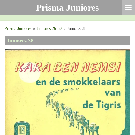
Prisma Juniores
Ga
direct
naar
de
Prisma Juniores
»
Juniores 26-50
»
Juniores 38
hoofdinhoud
Juniores 38