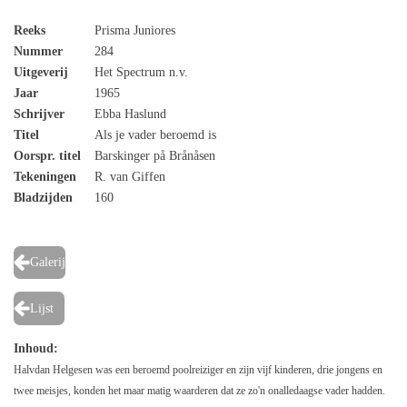
Reeks
Prisma Juniores
Nummer
284
Uitgeverij
Het Spectrum n.v.
Jaar
1965
Schrijver
Ebba Haslund
Titel
Als je vader beroemd is
Oorspr. titel
Barskinger på Brånåsen
Tekeningen
R. van Giffen
Bladzijden
160
Galerij
Lijst
Inhoud:
Halvdan Helgesen was een beroemd poolreiziger en zijn vijf kinderen, drie jongens en
twee meisjes, konden het maar matig waarderen dat ze zo'n onalledaagse vader hadden.