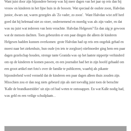
Want juist door zijn bijzondere beroep was hij meer dagen van het jaar op reis dan bij
vrouw en kinderen in het fijne huis in de bossen. Wat speciaal de oudste zoon, Halvdan
junior, dwars zat, waren gezegdes als 'Zo vader, zo zoon'. Want Halvdan wist zelf heel
goed dat hij helemaal niet zo stoer, ondernemend en moedig was als zijn vader, en dat
was nu juist wat iedereen van hem verachtte. Halvdan Helgesen? En dan zág je gewoon
wat de mensen dachten. Toen gebeurden er een paar dingen die alleen de kinderen
Helgesen hadden kunnen overkomen: grote Halvdan had op reis een ongeluk gehad en
moest naar het ziekenhuis, hun oude (en iets te zorgloze) stiefmoeder ging hem een paar
dagen gezelschap houden, strenge tante Granida was op het laatste nippertje verhinderd
om op de kinderen te komen passen, en een journalist had het in zijn hoofd gehaald om
een groot artikel met foto's over de familie te publiceren, waarbij als pikante
bijzonderheid werd vermeld dat de kinderen een paar dagen alleen thuis zouden zijn.
Misschien zou er dan nog niets gebeurd zijn als niet toevallig juist toen de beruchte
'Kalle de brandkastridder' uit zijn cel had weten te ontsnappen. En wat Kalle nodig had,
was geld en een veilige schuilplaats...