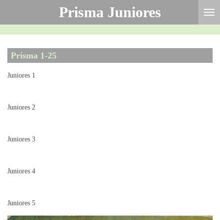
Prisma Juniores
Ga
direct
naar
de
Prisma 1-25
hoofdinhoud
Juniores 1
Juniores 2
Juniores 3
Juniores 4
Juniores 5