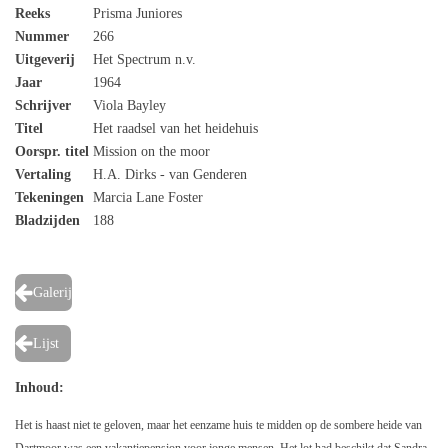
Reeks
Prisma Juniores
Nummer
266
Uitgeverij
Het Spectrum n.v.
Jaar
1964
Schrijver
Viola Bayley
Titel
Het raadsel van het heidehuis
Oorspr. titel
Mission on the moor
Vertaling
H.A. Dirks - van Genderen
Tekeningen
Marcia Lane Foster
Bladzijden
188
Galerij
Lijst
Inhoud:
Het is haast niet te geloven, maar het eenzame huis te midden op de sombere heide van
Dartmoor was een vakantiepension voor jonge mensen. Het lot had beschikt dat Sandra