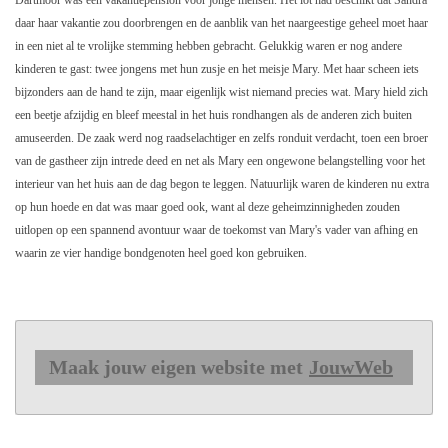
daar haar vakantie zou doorbrengen en de aanblik van het naargeestige geheel moet haar
in een niet al te vrolijke stemming hebben gebracht. Gelukkig waren er nog andere
kinderen te gast: twee jongens met hun zusje en het meisje Mary. Met haar scheen iets
bijzonders aan de hand te zijn, maar eigenlijk wist niemand precies wat. Mary hield zich
een beetje afzijdig en bleef meestal in het huis rondhangen als de anderen zich buiten
amuseerden. De zaak werd nog raadselachtiger en zelfs ronduit verdacht, toen een broer
van de gastheer zijn intrede deed en net als Mary een ongewone belangstelling voor het
interieur van het huis aan de dag begon te leggen. Natuurlijk waren de kinderen nu extra
op hun hoede en dat was maar goed ook, want al deze geheimzinnigheden zouden
uitlopen op een spannend avontuur waar de toekomst van Mary's vader van afhing en
waarin ze vier handige bondgenoten heel goed kon gebruiken.
Maak jouw eigen website met
JouwWeb