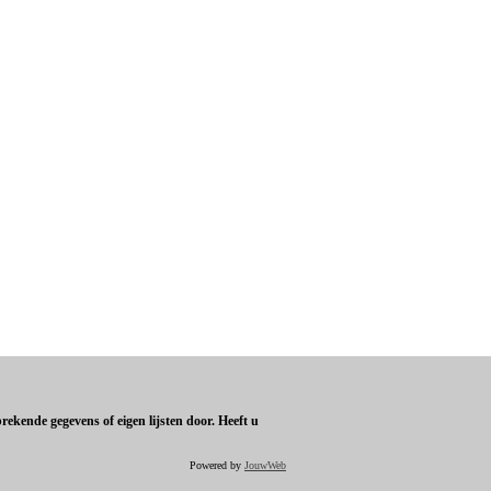
ekende gegevens of eigen lijsten door. Heeft u
Powered by
JouwWeb