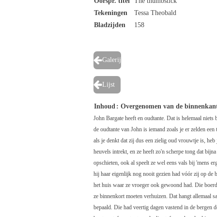
Oorspr. titel
The thumbstick
Tekeningen
Tessa Theobald
Bladzijden
158
Galerij
Lijst
Inhoud
: Overgenomen van de binnenkan
John Bargate heeft en oudtante. Dat is helemaal niets
de oudtante van John is iemand zoals je er zelden een
als je denkt dat zij dus een zielig oud vrouwtje is, heb
heuvels intrekt, en ze heeft zo'n scherpe tong dat bijn
opschieten, ook al speelt ze wel eens vals bij 'mens e
hij haar eigenlijk nog nooit gezien had vóór zij op d
het huis waar ze vroeger ook gewoond had. Die boerderij
ze binnenkort moeten verhuizen. Dat hangt allemaal s
bepaald. Die had veertig dagen vastend in de bergen d