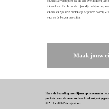
houten staf verstopt en als die staf over honderd ja
tot een kerk. En die honderd jaar zijn nu bijna om, zon
vinden, en zijn klein oudtantetje helpt hem daarbij. Z
vuur op de bergen verschijnt.
Maak jouw ei
Het is de bedoeling meer lijsten op te nemen in he
pockets: scan de voor- en de achterkant, evt gegev
© 2011 - 2026 Prismajuniores