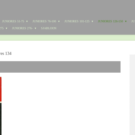
JUNIORES 51-75
JUNIORES 76-100
JUNIORES 101-125
JUNIORES 126-150
JU
275
JUNIORES 276-
SJABLOON
res 134