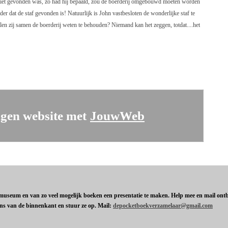
ar niet gevonden was, zo had hij bepaald, zou de boerderij omgebouwd moeten worden
der dat de staf gevonden is! Natuurlijk is John vastbesloten de wonderlijke staf te
ullen zij samen de boerderij weten te behouden? Niemand kan het zeggen, totdat....het
gen website met
JouwWeb
t museum en van zo veel mogelijk boeken een presentatie te maken. Help mee en mail ontbr
ens van de binnenkant en stuur ze op. Mail:
depocketboekverzamelaar@gmail.com