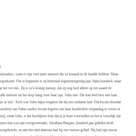
t
 bijzonders, want er zijn veel meer mensen die zo iemand in de familie hebben. Maar
 tegenkomt. Om te beginnen is zij helemaal negenennegentig jaar, bijna honderd, maar
 je het ver mis. Zij is zo'n kranig mensje, dat zij nog heel alleen op een paard de
a alle mensen uit het dorp bang voor haar zijn. John niet. Die kan heel best met haar
rger je niet'. Toch was John bijna vergeten dat hij een oudtante had. Dat kwam doordat
e boerderij van Johns ouders kwam logeren om haar honderdste verjaardag te vieren in
, vindt John, is het heerlijkste huis dat je je kunt voorstellen en het is vreselijk dat
amen met wat zijn overgrootvader, Abraham Bargate, honderd jaar geleden heeft
oorgebracht, en aan het eind daarvan had hij een visioen gehad. Hij had zijn mooie