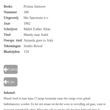
Reeks
Prisma Juniores
Nummer
186
Uitgeverij
Het Spectrum n.v.
Jaar
1962
Schrijver
Mabel Esther Allan
Titel
Mandy naar Italië
Oorspr. titel
Amanda goes to Italy
Tekeningen
Studio Rowal
Bladzijden
159
Galerij
Lijst
Inhoud:
Mandy heeft in haar bijna 17-jarige bestaantje maar één vurige wens gehad:
balletdanseres worden. En het ziet ernaar uit dat die wens in vervulling zal gaan, want ze
toont een opmerkelijk talent. Maar dan valt op een kwade dag haar hele toekomst in