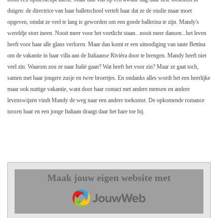
duigen: de directrice van haar balletschool vertelt haar dat ze de studie maar moet
opgeven, omdat ze veel te lang is geworden om een goede ballerina te zijn. Mandy's
wereldje stort ineen. Nooit meer voor het voetlicht staan...nooit meer dansen...het leven
heeft voor haar alle glans verloren. Maar dan komt er een uitnodiging van tante Bettina
om de vakantie in haar villa aan de Italiaanse Rivièra door te brengen. Mandy heeft niet
veel zin. Waarom zou ze naar Italië gaan? Wat heeft het voor zin? Maar ze gaat toch,
samen met haar jongere zusje en twee broertjes. En ondanks alles wordt het een heerlijke
maar ook nuttige vakantie, want door haar contact met andere mensen en andere
levenswijzen vindt Mandy de weg naar een andere toekomst. De opkomende romance
tussen haar en een jonge Italiaan draagt daar het hare toe bij.
Maak jouw eigen website met
JouwWeb