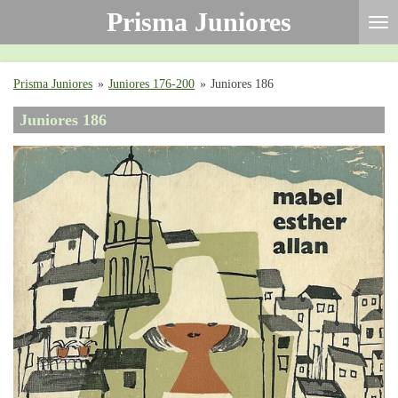
Prisma Juniores
Ga
direct
naar
de
Prisma Juniores
»
Juniores 176-200
»
Juniores 186
hoofdinhoud
Juniores 186