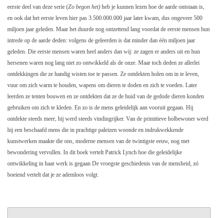
eerste deel van deze serie (
Zo begon het)
heb je kunnen lezen hoe de aarde ontstaan is,
en ook dat het eerste leven hier pas 3.500.000.000 jaar later kwam, dus ongeveer 500
miljoen jaar geleden. Maar het duurde nog ontzettend lang voordat de eerste mensen hun
intrede op de aarde deden: volgens de geleerden is dat minder dan één miljoen jaar
geleden. Die eerste mensen waren heel anders dan wij: ze zagen er anders uit en hun
hersenen waren nog lang niet zo ontwikkeld als de onze. Maar toch deden ze allerlei
ontdekkingen die ze handig wisten toe te passen. Ze ontdekten holen om in te leven,
vuur om zich warm te houden, wapens om dieren te doden en zich te voeden. Later
leerden ze tenten bouwen en ze ontdekten dat ze de huid van de gedode dieren konden
gebruiken om zich te kleden. En zo is de mens geleidelijk aan vooruit gegaan. Hij
ontdekte steeds meer, hij werd steeds vindingrijker. Van de primitieve holbewoner werd
hij een beschaafd mens die in prachtige paleizen woonde en indrukwekkende
kunstwerken maakte die ons, moderne mensen van de twintigste eeuw, nog met
bewondering vervullen. In dit boek vertelt Patrick Lynch hoe die geleidelijke
ontwikkeling in haar werk is gegaan De vroegste geschiedenis van de mensheid, zó
boeiend vertelt dat je ze ademloos volgt.