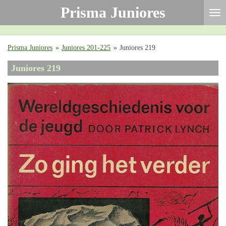
Prisma Juniores
Ga
direct
naar
de
Prisma Juniores
»
Juniores 201-225
»
Juniores 219
hoofdinhoud
Juniores 219