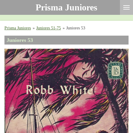
Prisma Juniores
Ga
direct
naar
de
Prisma Juniores
»
Juniores 51-75
»
Juniores 53
hoofdinhoud
Juniores 53