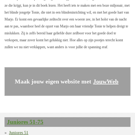
ze die krijgt, kun je in dit boek lezen. Het heeft iets te maken met een boze miljonair, met
het blinde jongetje Tonie, die niet in een blindeninrichting wil, en met het goede hart van
Marjo. Er komt een gevaarlijke zeiltocht over een woeste zee, in het holst van de nacht
aan te pas, waardoor heel de opzet van Marjo om haar vriendje Tonie te helpen dreigt te
mislukken. Zij is zelfs bereid haar geliefde dure zeilboot voor het goede doel te
verkopen, maar zover komt het gelukkig niet. Hoe alles op zijn pootjes terecht komt
zullen we nu niet verklappen, want anders is voor jullie de spanning eraf.
Maak jouw eigen website met
JouwWeb
Juniores 51-75
Juniores 51