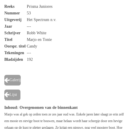
Reeks
Prisma Juniores
Nummer
53
Uitgeverij
Het Spectrum n.v.
Jaar
---
Schrijver
Robb White
Titel
Marjo en Tonie
Oorspr. titel
Candy
Tekeningen
---
Bladzijden
192
Galerij
Lijst
Inhoud
: Overgenomen van de binnenkant
Marjo was al gek op zeilen toen ze zes jaar oud was. Enkele jaren later slaagt ze erin zelf
een mooie en stevige boot te bouwen, maar helaas wordt haar scheepje door een hevige
orkaan op de kust te pletter geslagen. Ze krijgt een nieuwe, nog veel mooiere boot. Hoe