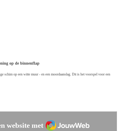
ing op de binnenflap
ige schim op een witte muur - en een moordaanslag. Dit is het voorspel voor een
JouwWeb
n website met