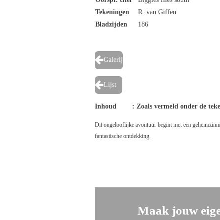
Tekeningen
R. van Giffen
Bladzijden
186
Galerij
Lijst
Inhoud : Zoals vermeld onder de teken
Dit ongelooflijke avontuur begint met een geheimzinn
fantastische ontdekking.
Maak jouw eige