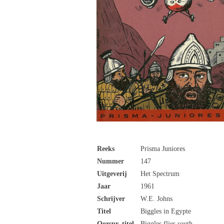
Reeks
Prisma Juniores
Nummer
147
Uitgeverij
Het Spectrum
Jaar
1961
Schrijver
W.E. Johns
Titel
Biggles in Egypte
Oorspr. titel
Biggles flies south