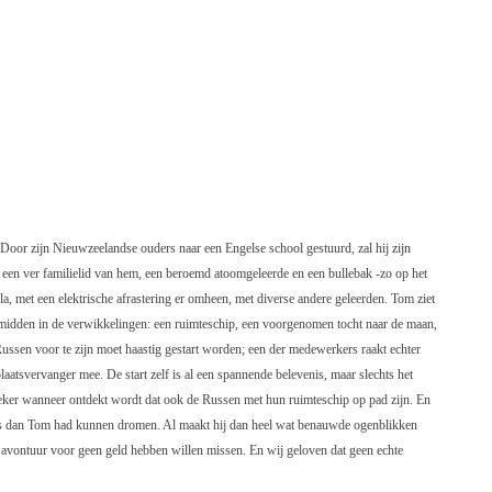
oor zijn Nieuwzeelandse ouders naar een Engelse school gestuurd, zal hij zijn
 een ver familielid van hem, een beroemd atoomgeleerde en een bullebak -zo op het
lla, met een elektrische afrastering er omheen, met diverse andere geleerden. Tom ziet
s midden in de verwikkelingen: een ruimteschip, een voorgenomen tocht naar de maan,
ssen voor te zijn moet haastig gestart worden; een der medewerkers raakt echter
aatsvervanger mee. De start zelf is al een spannende belevenis, maar slechts het
 zeker wanneer ontdekt wordt dat ook de Russen met hun ruimteschip op pad zijn. En
rs dan Tom had kunnen dromen. Al maakt hij dan heel wat benauwde ogenblikken
dit avontuur voor geen geld hebben willen missen. En wij geloven dat geen echte