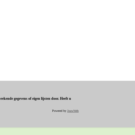
ekende gegevens of eigen lijsten door. Heeft u
Powered by
JouwWeb