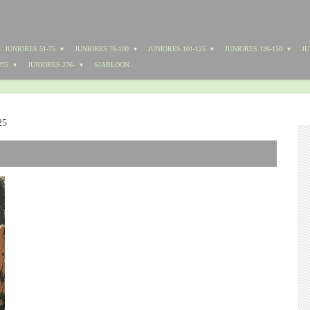
JUNIORES 51-75
JUNIORES 76-100
JUNIORES 101-125
JUNIORES 126-150
JU
275
JUNIORES 276-
SJABLOON
25