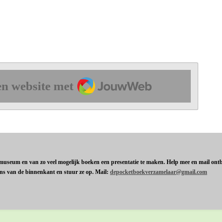
JouwWeb
n website met
t museum en van zo veel mogelijk boeken een presentatie te maken. Help mee en mail ontbr
ens van de binnenkant en stuur ze op. Mail:
depocketboekverzamelaar@gmail.com