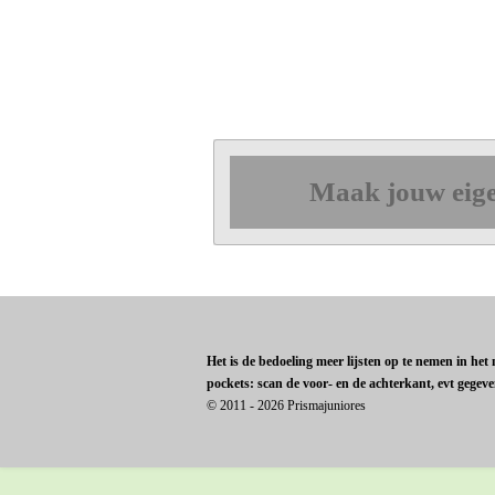
Maak jouw eige
Het is de bedoeling meer lijsten op te nemen in he
pockets: scan de voor- en de achterkant, evt gegev
© 2011 - 2026 Prismajuniores