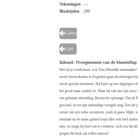
Tekeningen
---
Bladzijden
200
Galerij
Lijst
Inhoud
: Overgenomen van de binnenflap
Het zal je overkomen, wat Tom Meredith meemaakte! D
eerste kerstvakantie in Engeland gaan doorbrengen bij
eerste gezicht tenminste. Hij huist op een afgelegen vi
het geval maar somber in. Maar hij valt met zijn neu
een geheime uitvinding, Russische spionage. Om de Ru
gewond, en tot zijn uitbundige vreugde mag Tom als pl
eerste van een reeks avonturen, zoals al gauw blijkt,
eenmaal op de maan geland loopt alles ook heel ande
mee, en krijgt hij heel wat te verduren, toch zou hij 
jongen dit boek zal willen missen!