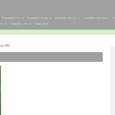
JUNIORES 51-75
JUNIORES 76-100
JUNIORES 101-125
JUNIORES 126-150
JU
275
JUNIORES 276-
SJABLOON
res 195